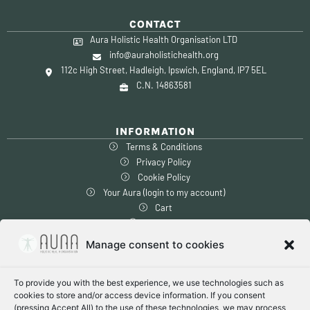
CONTACT
Aura Holistic Health Organisation LTD
info@auraholistichealth.org
112c High Street, Hadleigh, Ipswich, England, IP7 5EL
C.N. 14863581
INFORMATION
Terms & Conditions
Privacy Policy
Cookie Policy
Your Aura (login to my account)
Cart
Checkout
Manage consent to cookies
SAFE SHOPPING
To provide you with the best experience, we use technologies such as
1-14 days global delivery
cookies to store and/or access device information. If you consent
Free shipping within US & Canada
(pressing Accept All) to the use of these technologies, we may process