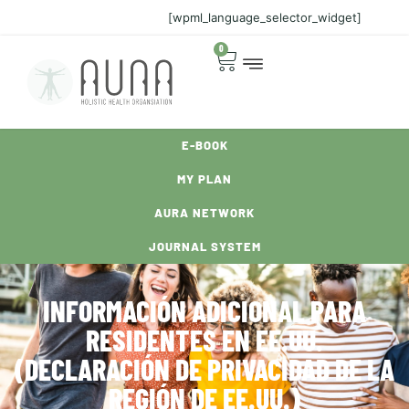
[wpml_language_selector_widget]
0
E-BOOK
MY PLAN
AURA NETWORK
JOURNAL SYSTEM
INFORMACIÓN ADICIONAL PARA
RESIDENTES EN EE.UU.
(DECLARACIÓN DE PRIVACIDAD DE LA
REGIÓN DE EE.UU.)