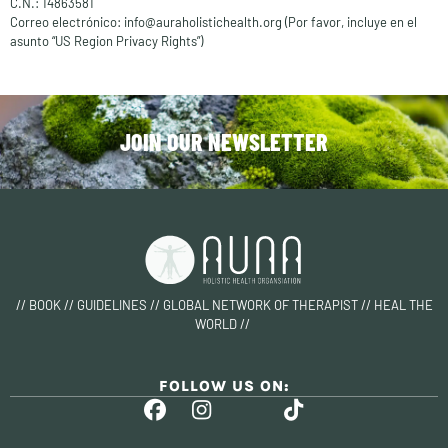
C.N.: 14863581
Correo electrónico: info@auraholistichealth.org (Por favor, incluye en el
asunto “US Region Privacy Rights”)
JOIN OUR NEWSLETTER
// BOOK // GUIDELINES // GLOBAL NETWORK OF THERAPIST // HEAL THE
WORLD //
FOLLOW US ON: