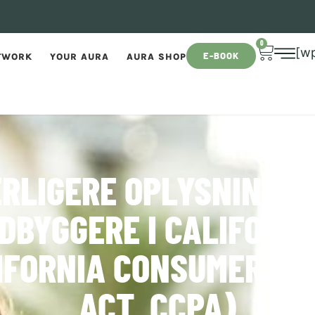
0
[w
E-BOOK
TWORK
YOUR AURA
AURA SHOP
RLIGERE OPLYSNINGER
DBYGGERE I CALIFORN
IFORNIA CONSUMER PR
ACT, CCPA)